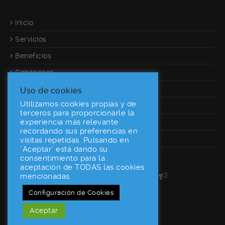
Inicio
Servicios
Beneficios
Conócenos
Referencias
Uso de cookies
Utilizamos cookies propias y de
Calculadora
terceros para proporcionarle la
experiencia más relevante
Contacto
recordando sus preferencias en
Desarrolladores
visitas repetidas. Pulsando en
"Aceptar" está dando su
consentimiento para la
aceptación de TODAS las cookies
160World En Las Redes
mencionadas.
Configuración de Cookies
Aceptar
160World © 2015
AVISO LEGAL