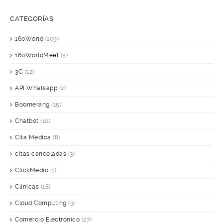
CATEGORÍAS
160World
(109)
160WorldMeet
(5)
3G
(12)
API Whatsapp
(2)
Boomerang
(15)
Chatbot
(10)
Cita Médica
(8)
citas canceladas
(3)
ClickMedic
(1)
Clínicas
(18)
Cloud Computing
(3)
Comercio Electrónico
(27)