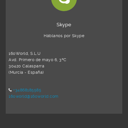
Skype
Háblanos por Skype
160World, S.L.U
Avd. Primero de mayo 6, 3ºC
30420 Calasparra
(Murcia - España)
+34868185585
160world@160world.com