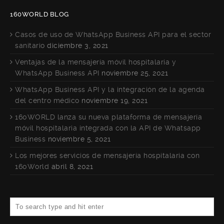
160WORLD BLOG
Casos de uso de WhatsApp Business API para el sector
sanitario
diciembre 3, 2021
Ventajas de la mensajería móvil hospitalaria y
WhatsApp Business API
noviembre 25, 2021
WhatsApp Business API y la integración de la agenda
del centro médico
noviembre 19, 2021
160WORLD lanza su nueva plataforma de mensajería
móvil hospitalaria integrada con la API de Whatsapp
Business
noviembre 5, 2021
Los mejores servicios de mensajería hospitalaria con
160World
abril 8, 2021