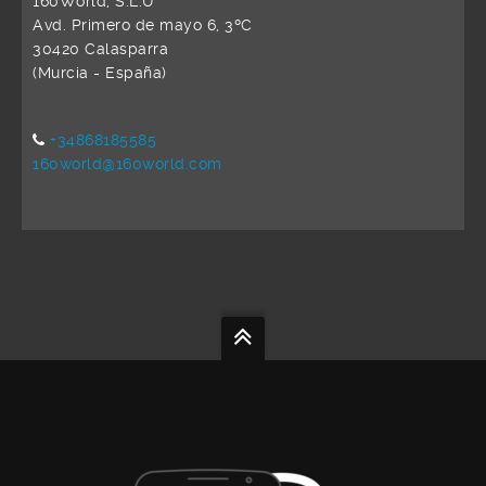
160World, S.L.U
Avd. Primero de mayo 6, 3ºC
30420 Calasparra
(Murcia - España)
+34868185585
160world@160world.com