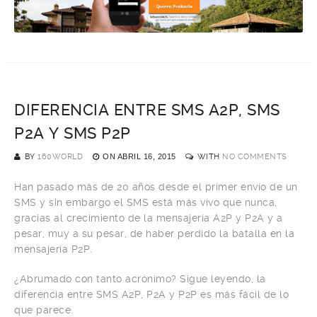
DIFERENCIA ENTRE SMS A2P, SMS
P2A Y SMS P2P
BY
160WORLD
ON
ABRIL 16, 2015
WITH
NO COMMENTS
Han pasado más de 20 años desde el primer envío de un
SMS y sin embargo el SMS está más vivo que nunca,
gracias al crecimiento de la mensajería A2P y P2A y a
pesar, muy a su pesar, de haber perdido la batalla en la
mensajería P2P.
¿Abrumado con tanto acrónimo? Sigue leyendo, la
diferencia entre SMS A2P, P2A y P2P es más fácil de lo
que parece.