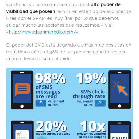
ver de nuevo un uso creciente dado el
alto poder de
visibilidad que poseen
, eso sí, en este tipo de acciones la
línea con el SPAM es muy fina, por lo que debemos
cuidar mucho las acciones que realizamos.»: vía:
«
http://www.juanmerodio.com/
«.
El poder del SMS está llegando a cifras muy positivas en
los últimos años, el 98% de las personas que lo reciben
acaban leyendo su contenido.