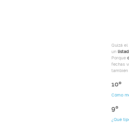
Quizá el
un
lista
Porque
fechas v
también 
10º
Cómo mej
9º
¿Qué ti