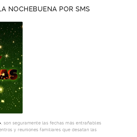
 LA NOCHEBUENA POR SMS
»
, son seguramente las fechas más entrañables
entros y reuniones familiares que desatan las