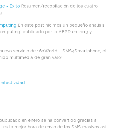
ge = Éxito
Resumen/recopilación de los cuatro
g.
omputing
En este post hicimos un pequeño analisis
Computing’ publicado por la AEPD en 2013 y
 nuevo servicio de 160World: SMS4Smartphone, el
ido multimedia de gran valor.
 efectividad
 publicado en enero se ha convertido gracias a
ál es la mejor hora de envío de los SMS masivos así