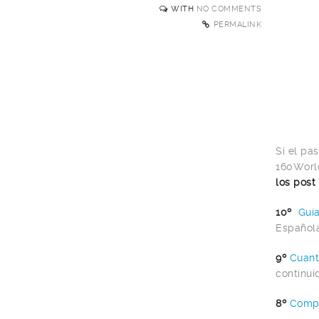
WITH
NO COMMENTS
PERMALINK
Si el pa
160World
los post
10º
Guí
Española
9º
Cuant
continui
8º
Compa