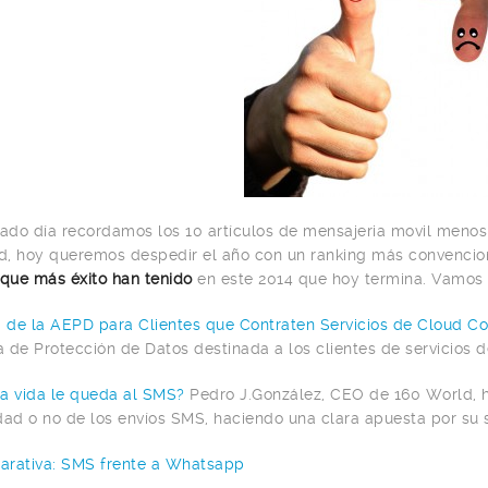
sado día recordamos los 10 artículos de mensajeria movil menos 
, hoy queremos despedir el año con un ranking más convencion
 que más éxito han tenido
en este 2014 que hoy termina. Vamos a
a de la AEPD para Clientes que Contraten Servicios de Cloud C
 de Protección de Datos destinada a los clientes de servicios 
a vida le queda al SMS?
Pedro J.González, CEO de 160 World, hi
dad o no de los envíos SMS, haciendo una clara apuesta por su s
rativa: SMS frente a Whatsapp