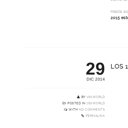
Hasta aq
2015 est
29
LOS 
DIC 2014
BY
160WORLD
POSTED IN
160WORLD
WITH
NO COMMENTS
PERMALINK