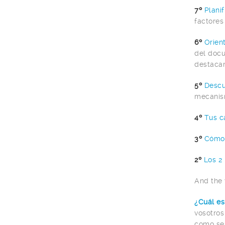
7º
Planif
factores
6º
Orien
del docu
destacam
5º
Descu
mecanism
4º
Tus c
3º
Cómo 
2º
Los 2
And the 
¿Cuál es
vosotros
como se 