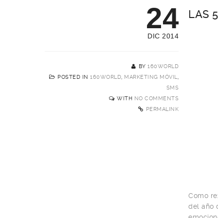
24
LAS 
DIC 2014
BY
160WORLD
POSTED IN
160WORLD
,
MARKETING MÓVIL
,
SMS
WITH
NO COMMENTS
PERMALINK
Como rez
del año 
emocion