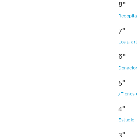
8º
Recopila
7º
Los 5 ar
6º
Donacion
5º
¿Tienes
4º
Estudio:
3º