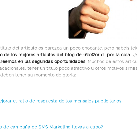
 título del artículo os parezca un poco chocante, pero habéis le
do de los mejores artículos del blog de 160World… por la cola
. ¿
creemos en las segundas oportunidades
. Muchos de éstos artíc
acacionales, tener un título poco atractivo u otros motivos sim
deben tener su momento de gloria:
orar el ratio de respuesta de los mensajes publicitarios
.
po de campaña de SMS Marketing llevas a cabo?