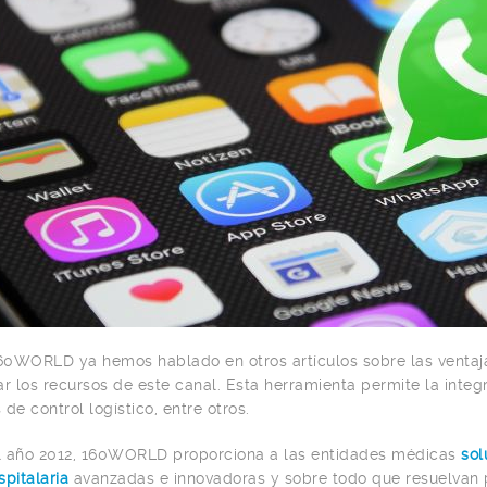
0WORLD ya hemos hablado en otros artículos sobre las ventaj
ar los recursos de este canal. Esta herramienta permite la integ
 de control logístico, entre otros.
l año 2012, 160WORLD proporciona a las entidades médicas
sol
spitalaria
avanzadas e innovadoras y sobre todo que resuelvan 