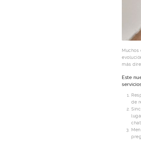
Muchos c
evoluci
más dire
Este nu
servici
Resp
de r
Sinc
luga
chat
Mens
preg