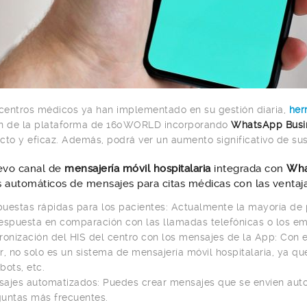
entros médicos ya han implementado en su gestión diaria,
herr
ón de la plataforma de 160WORLD incorporando
WhatsApp Busi
cto y eficaz. Además, podrá ver un aumento significativo de su
evo canal de
mensajería móvil hospitalaria
integrada con
Wha
os automáticos de mensajes para citas médicas con las vent
uestas rápidas para los pacientes: Actualmente la mayoría de p
espuesta en comparación con las llamadas telefónicas o los ema
ronización del HIS del centro con los mensajes de la App: Con 
r, no solo es un sistema de mensajería móvil hospitalaria, ya 
bots, etc.
ajes automatizados: Puedes crear mensajes que se envíen auto
untas más frecuentes.