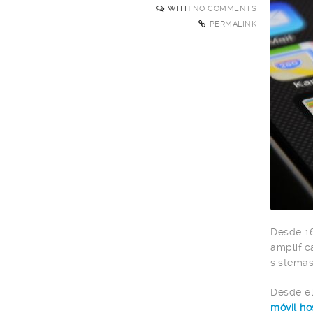
WITH
NO COMMENTS
PERMALINK
Desde 16
amplific
sistemas
Desde e
móvil ho