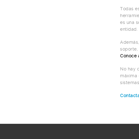
Todas es
herramie
es una s
entidad
Además, 
soporte,
Conoce 
No hay q
máxima c
sistema
Contacta