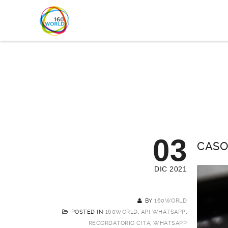
03
CASO
DIC 2021
BY
160WORLD
POSTED IN
160WORLD
,
API WHATSAPP
,
RECORDATORIO CITA
,
WHATSAPP