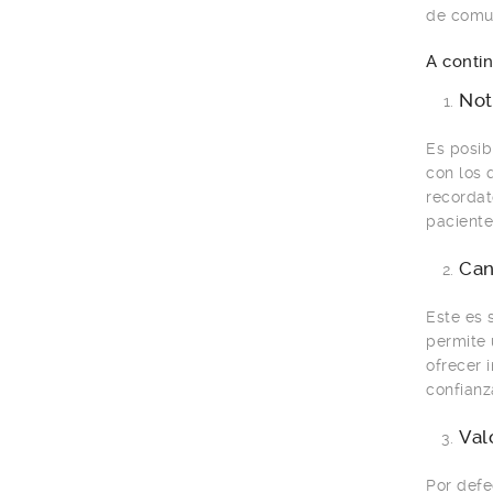
de comun
A conti
Not
Es posib
con los 
recordat
paciente
Can
Este es 
permite 
ofrecer 
confian
Val
Por defe