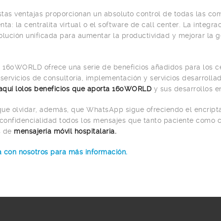
tas ventajas proporcionan un absoluto control de todas las c
nta: la centralita virtual o el software de call center. La int
olución unificada para aumentar la productividad y mejorar la g
.
160WORLD ofrece una serie de beneficios añadidos para los ce
 servicios de consultoría, implementación y servicios desarrolla
aquí lolos beneficios que aporta 160WORLD
y sus desarrollos e
ue olvidar, además, que WhatsApp sigue ofreciendo el encript
onfidencialidad todos los mensajes que tanto paciente como ce
s de
mensajería móvil hospitalaria.
 con nosotros para más información.