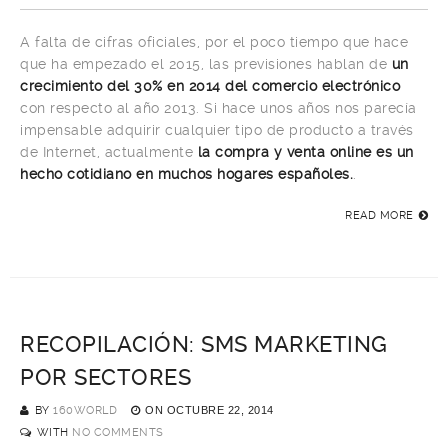
A falta de cifras oficiales, por el poco tiempo que hace
que ha empezado el 2015, las previsiones hablan de
un
crecimiento del 30% en 2014 del comercio electrónico
con respecto al año 2013. Si hace unos años nos parecía
impensable adquirir cualquier tipo de producto a través
de Internet, actualmente
la compra y venta online es un
hecho cotidiano en muchos hogares españoles.
.
READ MORE
RECOPILACIÓN: SMS MARKETING
POR SECTORES
BY
160WORLD
ON
OCTUBRE 22, 2014
WITH
NO COMMENTS