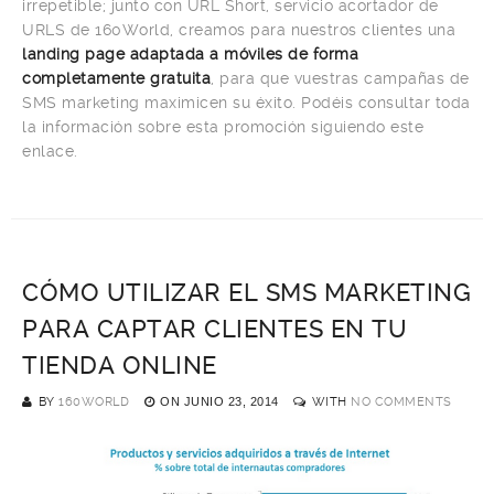
irrepetible; junto con URL Short, servicio acortador de
URLS de 160World, creamos para nuestros clientes una
landing page adaptada a móviles de forma
completamente gratuita
, para que vuestras campañas de
SMS marketing maximicen su éxito. Podéis consultar toda
la información sobre esta promoción siguiendo este
enlace.
CÓMO UTILIZAR EL SMS MARKETING
PARA CAPTAR CLIENTES EN TU
TIENDA ONLINE
BY
160WORLD
ON
JUNIO 23, 2014
WITH
NO COMMENTS