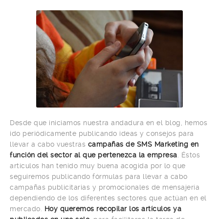
Desde que iniciamos nuestra andadura en el blog, hemos
ido periódicamente publicando ideas y consejos para
llevar a cabo vuestras
campañas de SMS Marketing en
función del sector al que pertenezca la empresa
. Éstos
artículos han tenido muy buena acogida por lo que
seguiremos publicando fórmulas para llevar a cabo
campañas publicitarias y promocionales de mensajería
dependiendo de los diferentes sectores que actúan en el
mercado.
Hoy queremos recopilar los artículos ya