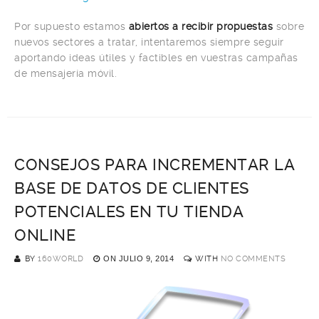
Por supuesto estamos
abiertos a recibir propuestas
sobre
nuevos sectores a tratar, intentaremos siempre seguir
aportando ideas útiles y factibles en vuestras campañas
de mensajería móvil.
CONSEJOS PARA INCREMENTAR LA
BASE DE DATOS DE CLIENTES
POTENCIALES EN TU TIENDA
ONLINE
BY
160WORLD
ON
JULIO 9, 2014
WITH
NO COMMENTS