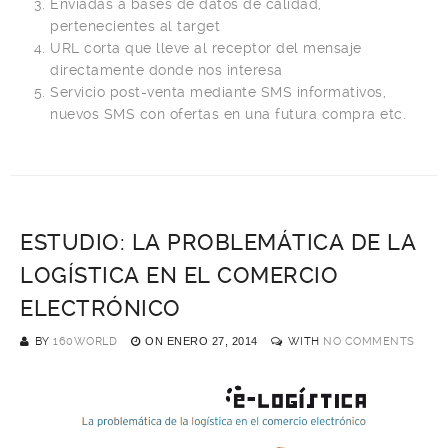
Enviadas a bases de datos de calidad,
pertenecientes al target
URL corta que lleve al receptor del mensaje
directamente donde nos interesa
Servicio post-venta mediante SMS informativos,
nuevos SMS con ofertas en una futura compra etc.
ESTUDIO: LA PROBLEMÁTICA DE LA
LOGÍSTICA EN EL COMERCIO
ELECTRÓNICO
BY
160WORLD
ON
ENERO 27, 2014
WITH
NO COMMENTS