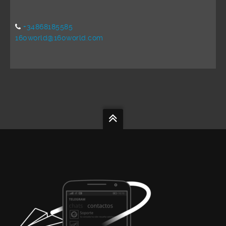
+34868185585
160world@160world.com