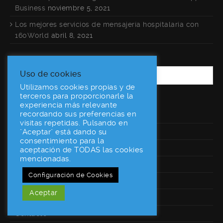
Business
noviembre 5, 2021
Los mejores servicios de mensajería hospitalaria con
160World
abril 8, 2021
Uso de cookies
Utilizamos cookies propias y de
terceros para proporcionarle la
experiencia más relevante
recordando sus preferencias en
Inicio
visitas repetidas. Pulsando en
Servicios
"Aceptar" está dando su
consentimiento para la
Beneficios
aceptación de TODAS las cookies
mencionadas.
Conócenos
Configuración de Cookies
Referencias
Aceptar
Calculadora
Contacto