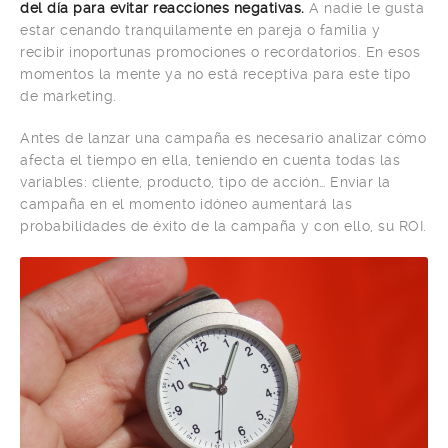
del día para evitar reacciones negativas.
A nadie le gusta
estar cenando tranquilamente en pareja o familia y
recibir inoportunas promociones o recordatorios. En esos
momentos la mente ya no está receptiva para este tipo
de marketing.
Antes de lanzar una campaña es necesario analizar cómo
afecta el tiempo en ella, teniendo en cuenta todas las
variables: cliente, producto, tipo de acción… Enviar la
campaña en el momento idóneo aumentará las
probabilidades de éxito de la campaña y con ello, su ROI.