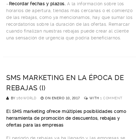
–
Recordar fechas y plazos.
A la información sobre los
horarios de apertura, tiendas más cercanas o el comienzo
de las rebajas, como ya mencionamos, hay que sumar los
recordatorios sobre la duración de las ofertas. Remarcar
cuando finalizan nuestras rebajas puede crear al cliente
una sensación de urgencia que podría beneficiarnos.
SMS MARKETING EN LA ÉPOCA DE
REBAJAS (I)
BY
160WORLD
ON
ENERO 10, 2017
WITH
1 COMMENT
El SMS marketing ofrece múltiples posibilidades como
herramienta de promoción de descuentos, rebajas y
ofertas para las empresas
El periodo de rebajas ya ha llegado y las empresas se