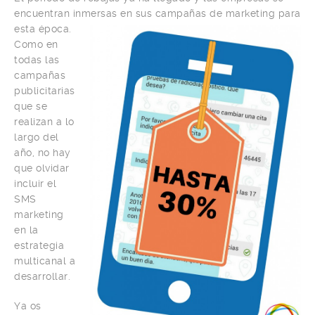
encuentran inmersas en sus
campañas de marketing para
esta época.
Como en
todas las
campañas
publicitarias
que se
realizan a lo
largo del
año, no hay
que olvidar
incluir el
SMS
marketing
en la
estrategia
multicanal a
desarrollar.
Ya os