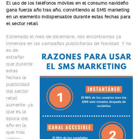
El uso de los teléfonos móviles en el consumo navideño
gana fuerza año tras año, convirtiendo al SMS marketing
en un elemento indispensable durante estas fechas para
el sector retail
Estrenado el mes de diciembre, nos encontramos ya
inmersos en las
campañas publicitarias de Navidad. Y no
es de
extrañar
que durante
estas
fechas la
publicidad
del sector
retail
aumente, ya
que es la
época del
año en la
que más