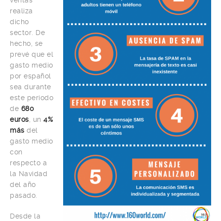
ventas
realiza
dicho
sector. De
hecho, se
prevé que el
gasto medio
por español
sea durante
este periodo
de
680
euros
, un
4%
más
del
gasto medio
con
respecto a
la Navidad
del año
pasado.
Desde la