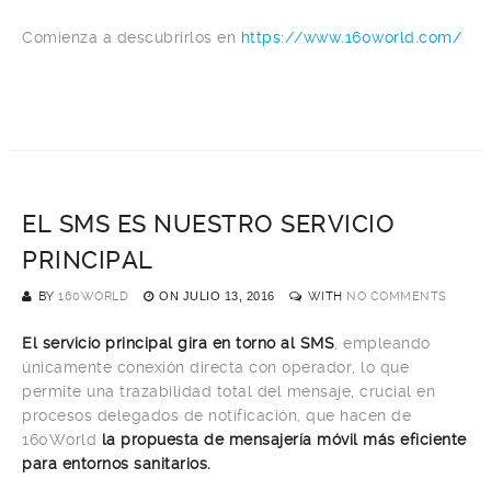
Comienza a descubrirlos en
https://www.160world.com/
EL SMS ES NUESTRO SERVICIO
PRINCIPAL
BY
160WORLD
ON
JULIO 13, 2016
WITH
NO COMMENTS
El servicio principal gira en torno al SMS
, empleando
únicamente conexión directa con operador, lo que
permite una trazabilidad total del mensaje, crucial en
procesos delegados de notificación, que hacen de
160World
la propuesta de mensajería móvil más eficiente
para entornos sanitarios.