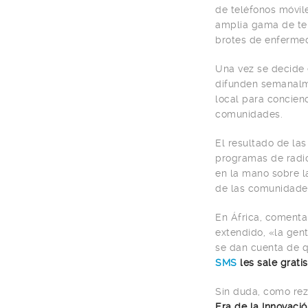
de teléfonos móvil
amplia gama de tem
brotes de enfermed
Una vez se decide 
difunden semanalm
local para concienc
comunidades.
El resultado de la
programas de radio
en la mano sobre l
de las comunidades 
En África, comenta
extendido, «la gen
se dan cuenta de q
SMS
les sale gratis
Sin duda, como re
Era de la Innovació