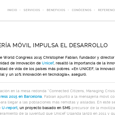
INICIO
SERVICIOS
BENEFICIOS
CONÓCENOS
REFERENC
ERÍA MÓVIL IMPULSA EL DESARROLLO
e World Congress 2015 Christopher Fabian, fundador y director 
unidad de innovación de
Unicef
, resaltó la importancia de la inn
lidad de vida de los países más pobres. «En UNICEF, la innovac
ial y un 10% innovación en tecnología», aseguró.
pación en la mesa redonda “Connected Citizens, Managing Crisis
ress 2015 en Barcelona
, Fabian apuntó a la mensajería móvil c
para llegar a las poblaciones más remotas y aisladas. En este s
e
U-report
,
un proyecto basado en SMS
precursor de la moviliz
eramiento de la juventud que Unicef Uganda lanzó en 2011 y qu