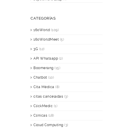
CATEGORÍAS
160World
(109)
160WorldMeet
(5)
3G
(12)
API Whatsapp
(2)
Boomerang
(15)
Chatbot
(10)
Cita Médica
(8)
citas canceladas
(3)
ClickMedic
(1)
Clínicas
(18)
Cloud Computing
(3)