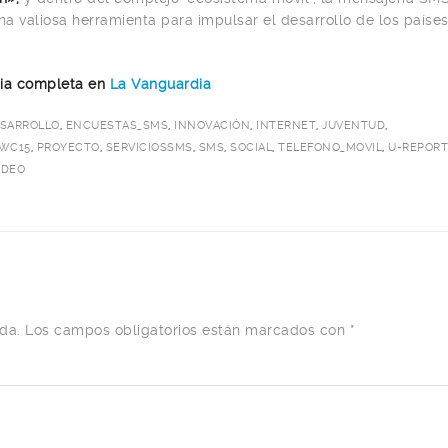
a valiosa herramienta para impulsar el desarrollo de los paíse
icia completa en
La Vanguardia
SARROLLO
,
ENCUESTAS_SMS
,
INNOVACIÓN
,
INTERNET
,
JUVENTUD
,
WC15
,
PROYECTO
,
SERVICIOSSMS
,
SMS
,
SOCIAL
,
TELEFONO_MOVIL
,
U-REPOR
IDEO
da.
Los campos obligatorios están marcados con
*