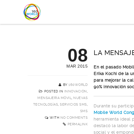
08
LA MENSAJ
MAR 2015
En el pasado Mobil
Erika Kochi de la 
para mejorar la ca
BY
160WORLD
90% innovación soc
POSTED IN
INNOVACIÓN
,
MENSAJERÍA MÓVIL
,
NUEVAS
TECNOLOGÍAS
,
SERVICIOS SMS
,
Durante su partici
SMS
Mobile World Cong
WITH
NO COMMENTS
herramienta ideal 
PERMALINK
destacó la labor d
social y el empond