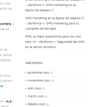
re una
- 160World
en
SMS marketing en la
sta los
época de rebajas (I)
SMS marketing en la época de rebajas (I)
- 160World
en
SMS marketing para tu
porters
y
campaña de Navidad
prensa
SMS, la mejor plataforma para los chat
bots (II) - 160World
en
Seguridad del SMS
en el sector sanitario
er en
os datos
líderes
ARCHIVOS
diciembre 2021
(1)
stá muy
noviembre 2021
(3)
, cuando
iar
abril 2021
(1)
marzo 2021
(4)
s en
«La
febrero 2021
(3)
S está