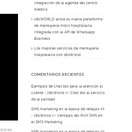
integración de la agenda del centro
médico
160WORLD lanza su nueva plataforma
de mensajería móvil hospitalaria
integrada con la API de Whatsapp
Business
Los mejores servicios de mensajería
hospitalaria con 160World
COMENTARIOS RECIENTES
Ejemplos de chat bot para la atención al
cliente - 160World
en
Chat bot al servicio
de la sanidad
SMS marketing en la época de rebajas (II)
- 160World
en
Ventajas del Rich SMS en
el SMS Marketing
edores
SMS marketing en la época de rebajas (II)