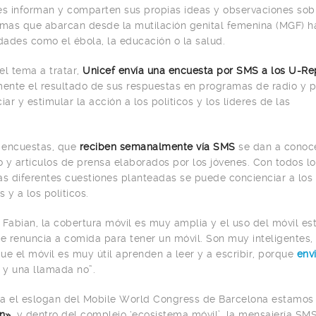
es informan y comparten sus propias ideas y observaciones sob
as que abarcan desde la mutilación genital femenina (MGF) ha
ades como el ébola, la educación o la salud.
el tema a tratar,
Unicef envía una encuesta por SMS a los U-Re
ente el resultado de sus respuestas en programas de radio y 
iar y estimular la acción a los políticos y los líderes de las
s encuestas, que
reciben semanalmente vía SMS
se dan a conoc
 y artículos de prensa elaborados por los jóvenes. Con todos l
as diferentes cuestiones planteadas se puede concienciar a los 
y a los políticos.
 Fabian, la cobertura móvil es muy amplia y el uso del móvil e
te renuncia a comida para tener un móvil. Son muy inteligentes
ue el móvil es muy útil aprenden a leer y a escribir, porque
env
y una llamada no”.
za el eslogan del Mobile World Congress de Barcelona estamo
n»,
y dentro del complejo ‘ecosistema móvil’, la mensajería SM