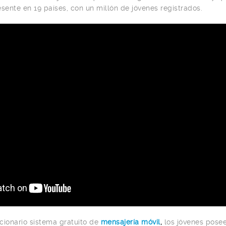
sente en 19 países, con un millón de jóvenes registrados.
cionario sistema gratuito de
mensajería móvil
,
los jóvenes pose