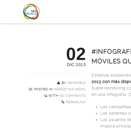
02
#INFOGRAF
MÓVILES Q
DIC 2013
Estamos acabando 
2013 con más dispo
BY
160WORLD
Supermonitoring.co
POSTED IN
MARKETING MÓVIL
en una infografía.
WITH
NO COMMENTS
PERMALINK
Las compañía
Los sistemas o
Los usuarios d
música princi