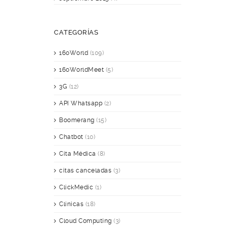
CATEGORÍAS
160World
(109)
160WorldMeet
(5)
3G
(12)
API Whatsapp
(2)
Boomerang
(15)
Chatbot
(10)
Cita Médica
(8)
citas canceladas
(3)
ClickMedic
(1)
Clínicas
(18)
Cloud Computing
(3)