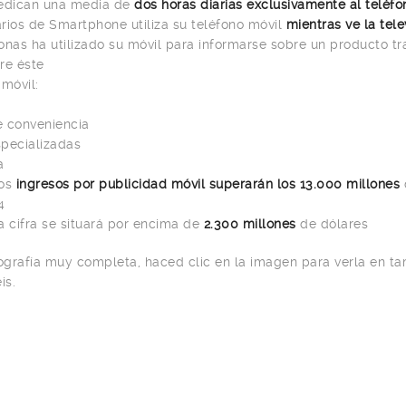
dedican una media de
dos horas diarias exclusivamente al teléfo
rios de Smartphone utiliza su teléfono móvil
mientras ve la tele
onas ha utilizado su móvil para informarse sobre un producto tr
re éste
 móvil:
e conveniencia
pecializadas
a
os
ingresos por publicidad móvil superarán los 13.000 millones
4
a cifra se situará por encima de
2.300 millones
de dólares
fografía muy completa, haced clic en la imagen para verla en t
is.