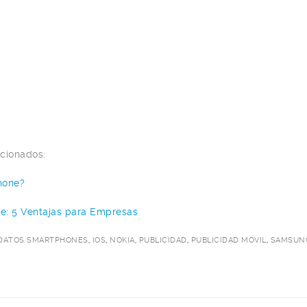
acionados:
hone?
be: 5 Ventajas para Empresas
DATOS SMARTPHONES
,
IOS
,
NOKIA
,
PUBLICIDAD
,
PUBLICIDAD MÓVIL
,
SAMSUN