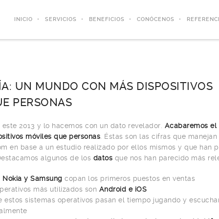
INICIO
SERVICIOS
BENEFICIOS
CONÓCENOS
REFERENC
ÍA: UN MUNDO CON MÁS DISPOSITIVOS
UE PERSONAS
este 2013 y lo hacemos con un dato revelador.
Acabaremos el
sitivos móviles que personas
. Éstas son las cifras que maneja
m en base a un estudio realizado por ellos mismos y que han
 Destacamos algunos de los
datos
que nos han parecido más rel
s
Nokia y Samsung
copan los primeros puestos en ventas
perativos más utilizados son
Android e iOS
e estos sistemas operativos pasan el tiempo jugando y escuch
palmente