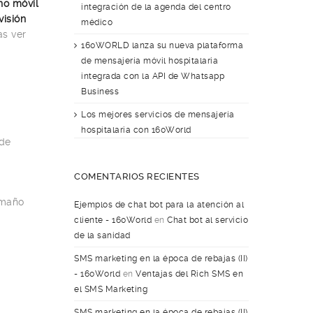
no móvil
integración de la agenda del centro
visión
médico
as ver
160WORLD lanza su nueva plataforma
de mensajería móvil hospitalaria
integrada con la API de Whatsapp
Business
Los mejores servicios de mensajería
hospitalaria con 160World
de
COMENTARIOS RECIENTES
amaño
Ejemplos de chat bot para la atención al
cliente - 160World
en
Chat bot al servicio
de la sanidad
SMS marketing en la época de rebajas (II)
- 160World
en
Ventajas del Rich SMS en
el SMS Marketing
SMS marketing en la época de rebajas (II)