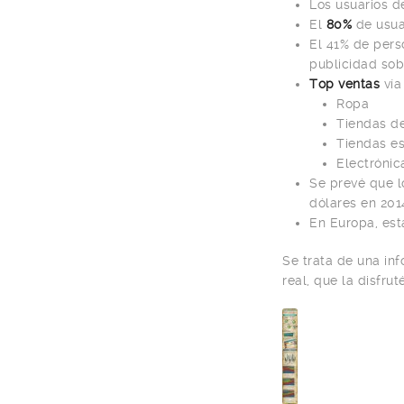
Los usuarios 
El
80%
de usua
El 41% de pers
publicidad sob
Top ventas
vía
Ropa
Tiendas d
Tiendas es
Electrónic
Se prevé que l
dólares en 201
En Europa, est
Se trata de una in
real, que la disfruté