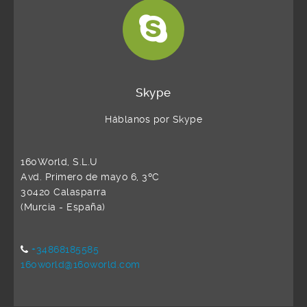
Skype
Háblanos por Skype
160World, S.L.U
Avd. Primero de mayo 6, 3ºC
30420 Calasparra
(Murcia - España)
+34868185585
160world@160world.com