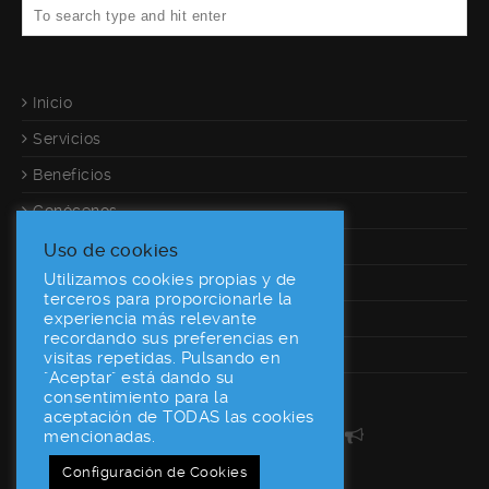
Inicio
Servicios
Beneficios
Conócenos
Referencias
Uso de cookies
Utilizamos cookies propias y de
Calculadora
terceros para proporcionarle la
experiencia más relevante
Contacto
recordando sus preferencias en
Desarrolladores
visitas repetidas. Pulsando en
"Aceptar" está dando su
consentimiento para la
aceptación de TODAS las cookies
160World En Las Redes
mencionadas.
Configuración de Cookies