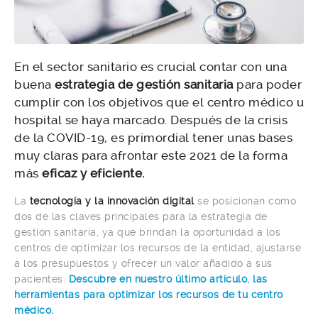
En el sector sanitario es crucial contar con una
buena
estrategia de gestión sanitaria
para poder
cumplir con los objetivos que el centro médico u
hospital se haya marcado. Después de la crisis
de la COVID-19, es primordial tener unas bases
muy claras para afrontar este 2021 de la forma
más
eficaz y eficiente.
La
tecnología y la innovación digital
se posicionan como
dos de las claves principales para la estrategia de
gestión sanitaria, ya que brindan la oportunidad a los
centros de optimizar los recursos de la entidad, ajustarse
a los presupuestos y ofrecer un valor añadido a sus
pacientes.
Descubre en nuestro último artículo, las
herramientas para optimizar los recursos de tu centro
médico.