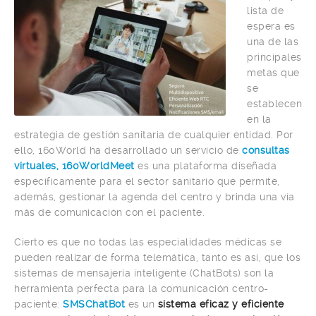
lista de
espera es
una de las
principales
metas que
se
establecen
en la
estrategia de gestión sanitaria de cualquier entidad. Por
ello, 160World ha desarrollado un servicio de
consultas
virtuales, 160WorldMeet
es una plataforma diseñada
específicamente para el sector sanitario que permite,
además, gestionar la agenda del centro y brinda una vía
más de comunicación con el paciente.
Cierto es que no todas las especialidades médicas se
pueden realizar de forma telemática, tanto es así, que los
sistemas de mensajería inteligente (ChatBots) son la
herramienta perfecta para la comunicación centro-
paciente:
SMSChatBot
es un
sistema eficaz y eficiente