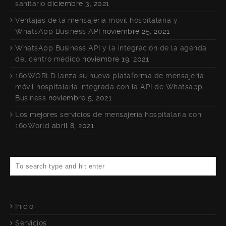
sanitario
diciembre 3, 2021
Ventajas de la mensajería móvil hospitalaria y
WhatsApp Business API
noviembre 25, 2021
WhatsApp Business API y la integración de la agenda
del centro médico
noviembre 19, 2021
160WORLD lanza su nueva plataforma de mensajería
móvil hospitalaria integrada con la API de Whatsapp
Business
noviembre 5, 2021
Los mejores servicios de mensajería hospitalaria con
160World
abril 8, 2021
Inicio
Servicios