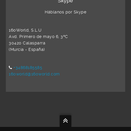
Skype
Háblanos por Skype
160World, S.L.U
Avd. Primero de mayo 6, 3ºC
30420 Calasparra
(Murcia - España)
+34868185585
160world@160world.com