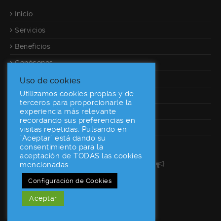
Inicio
Servicios
Beneficios
Conócenos
Referencias
Uso de cookies
Utilizamos cookies propias y de
Calculadora
terceros para proporcionarle la
experiencia más relevante
Contacto
recordando sus preferencias en
Desarrolladores
visitas repetidas. Pulsando en
"Aceptar" está dando su
consentimiento para la
aceptación de TODAS las cookies
160World En Las Redes
mencionadas.
Configuración de Cookies
Aceptar
160World © 2015
AVISO LEGAL