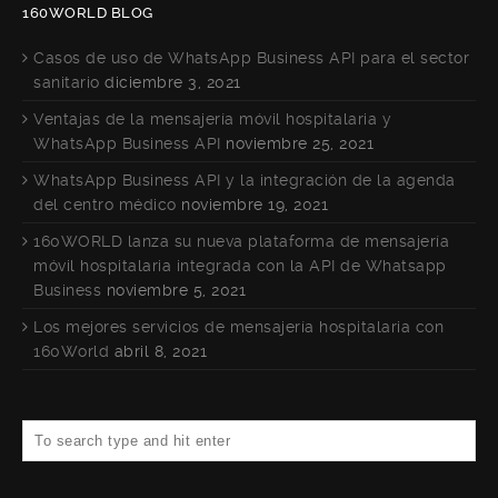
160WORLD BLOG
Casos de uso de WhatsApp Business API para el sector
sanitario
diciembre 3, 2021
Ventajas de la mensajería móvil hospitalaria y
WhatsApp Business API
noviembre 25, 2021
WhatsApp Business API y la integración de la agenda
del centro médico
noviembre 19, 2021
160WORLD lanza su nueva plataforma de mensajería
móvil hospitalaria integrada con la API de Whatsapp
Business
noviembre 5, 2021
Los mejores servicios de mensajería hospitalaria con
160World
abril 8, 2021