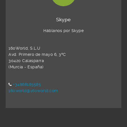
Skype
Háblanos por Skype
160World, S.L.U
Avd. Primero de mayo 6, 3ºC
30420 Calasparra
(Murcia - España)
+34868185585
160world@160world.com