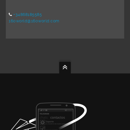
+34868185585
160world@160world.com