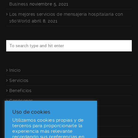
Business
noviembre 5, 2021
Los mejores servicios de mensajería hospitalaria con
160World
abril 8, 2021
Inicio
Servicios
Beneficios
Conócenos
Referencias
Uso de cookies
Utilizamos cookies propias y de
Calculadora
terceros para proporcionarle la
experiencia más relevante
Contacto
recordando sus preferencias en