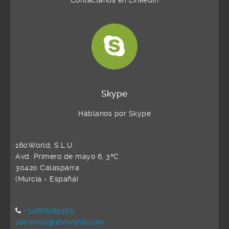
Contáctanos en LinkedIn
Skype
Háblanos por Skype
160World, S.L.U
Avd. Primero de mayo 6, 3ºC
30420 Calasparra
(Murcia - España)
+34868185585
160world@160world.com