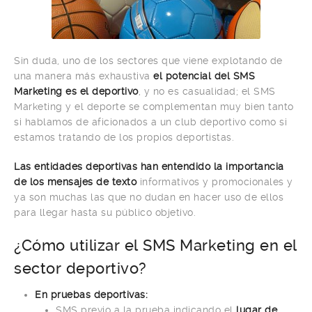
Sin duda, uno de los sectores que viene explotando de
una manera más exhaustiva
el potencial del SMS
Marketing es el deportivo
, y no es casualidad; el SMS
Marketing y el deporte se complementan muy bien tanto
si hablamos de aficionados a un club deportivo como si
estamos tratando de los propios deportistas.
Las entidades deportivas han entendido la importancia
de los mensajes de texto
informativos y promocionales y
ya son muchas las que no dudan en hacer uso de ellos
para llegar hasta su público objetivo.
¿Cómo utilizar el SMS Marketing en el
sector deportivo?
En pruebas deportivas:
SMS previo a la prueba indicando el
lugar de