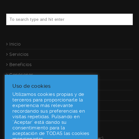
Inicio
Servicios
Beneficios
Conócenos
Referencias
Uso de cookies
Utilizamos cookies propias y de
Calculadora
terceros para proporcionarle la
experiencia más relevante
Contacto
recordando sus preferencias en
Desarrolladores
visitas repetidas. Pulsando en
"Aceptar" está dando su
consentimiento para la
aceptación de TODAS las cookies
160World En Las Redes