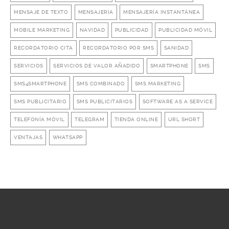
MENSAJE DE TEXTO
MENSAJERÍA
MENSAJERÍA INSTANTÁNEA
MOBILE MARKETING
NAVIDAD
PUBLICIDAD
PUBLICIDAD MÓVIL
RECORDATORIO CITA
RECORDATORIO POR SMS
SANIDAD
SERVICIOS
SERVICIOS DE VALOR AÑADIDO
SMARTPHONE
SMS
SMS4SMARTPHONE
SMS COMBINADO
SMS MARKETING
SMS PUBLICITARIO
SMS PUBLICITARIOS
SOFTWARE AS A SERVICE
TELEFONÍA MÓVIL
TELEGRAM
TIENDA ONLINE
URL SHORT
VENTAJAS
WHATSAPP