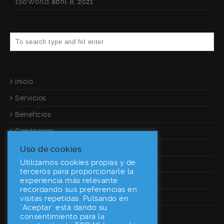
160World
abril 8, 2021
Inicio
Servicios
Beneficios
Conócenos
Referencias
Uso de cookies
Utilizamos cookies propias y de
Calculadora
terceros para proporcionarle la
experiencia más relevante
Contacto
recordando sus preferencias en
Desarrolladores
visitas repetidas. Pulsando en
"Aceptar" está dando su
consentimiento para la