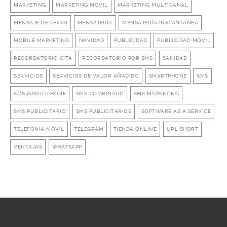
MARKETING
MARKETING MOVIL
MARKETING MULTICANAL
MENSAJE DE TEXTO
MENSAJERÍA
MENSAJERÍA INSTANTÁNEA
MOBILE MARKETING
NAVIDAD
PUBLICIDAD
PUBLICIDAD MÓVIL
RECORDATORIO CITA
RECORDATORIO POR SMS
SANIDAD
SERVICIOS
SERVICIOS DE VALOR AÑADIDO
SMARTPHONE
SMS
SMS4SMARTPHONE
SMS COMBINADO
SMS MARKETING
SMS PUBLICITARIO
SMS PUBLICITARIOS
SOFTWARE AS A SERVICE
TELEFONÍA MÓVIL
TELEGRAM
TIENDA ONLINE
URL SHORT
VENTAJAS
WHATSAPP