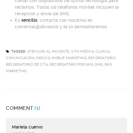
contar con dispositivos de última tecnología para
recibirlos. Todos los teléfonos móviles incluyen la
recepción y envío de SMS.
Es
sencillo
, contacta con nosotros en
comercial@160world y te lo demostraremos.
TAGGED:
ATENCIÓN AL PACIENTE
,
CITA MÉDICA
,
CLINICA
,
COMUNICACIÓN
,
MEDICO
,
MOBILE MARKETING
,
RECORDATORIO
,
RECORDATORIO DE CITA
,
RECORDATORIO POR SMS
,
SMS
,
SMS
MARKETING
COMMENT
(1)
Mariela cuervo