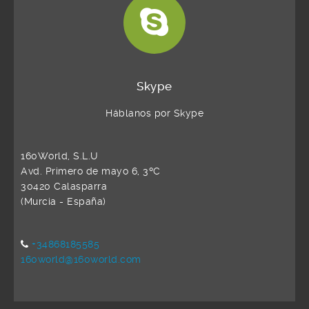
Skype
Háblanos por Skype
160World, S.L.U
Avd. Primero de mayo 6, 3ºC
30420 Calasparra
(Murcia - España)
+34868185585
160world@160world.com