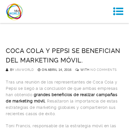
COCA COLA Y PEPSI SE BENEFICIAN
DEL MARKETING MÓVIL.
BY
160WORLD
ON
ABRIL 14, 2016
WITH
NO COMMENTS
Tras una reunión de los representantes de Coca Cola y
Pepsi se llegó a la conclusión de que ambas empresas
han obtenido
grandes beneficios de realizar campañas
de marketing móvil.
Resaltaron la importancia de estas
estrategias de marketing globales y compartieron sus
recientes casos de éxito.
Toni Francis, responsable de la estrategia móvil en las