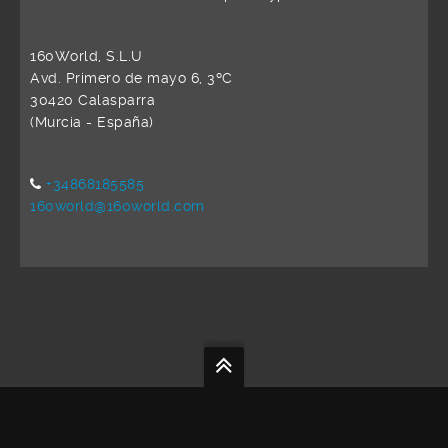
160World, S.L.U
Avd. Primero de mayo 6, 3ºC
30420 Calasparra
(Murcia - España)
+34868185585
160world@160world.com