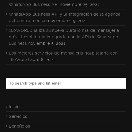
WhatsApp Business API
noviembre 25, 2021
WhatsApp Business API y la integración de la agenda
del centro médico
noviembre 19, 2021
160WORLD lanza su nueva plataforma de mensajería
móvil hospitalaria integrada con la API de Whatsapp
Business
noviembre 5, 2021
Los mejores servicios de mensajería hospitalaria con
160World
abril 8, 2021
Inicio
Servicios
Beneficios