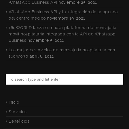
WhatsApp Business API
noviembre 25, 2021
WhatsApp Business API y la integración de la agenda
del centro médico
noviembre 19, 2021
160WORLD lanza su nueva plataforma de mensajería
móvil hospitalaria integrada con la API de Whatsapp
Business
noviembre 5, 2021
Los mejores servicios de mensajería hospitalaria con
160World
abril 8, 2021
Inicio
Servicios
Beneficios