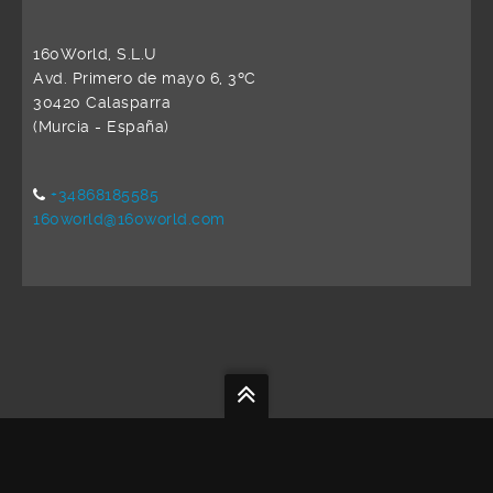
160World, S.L.U
Avd. Primero de mayo 6, 3ºC
30420 Calasparra
(Murcia - España)
+34868185585
160world@160world.com