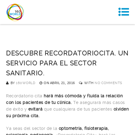
DESCUBRE RECORDATORIOCITA. UN
SERVICIO PARA EL SECTOR
SANITARIO.
BY
160WORLD
ON
ABRIL 21, 2016
WITH
NO COMMENTS
Recordatorio cita
hará más cómoda y fluida la relación
con los pacientes de tu clínica.
Te asegurará más casos
de éxito y
evitará
que cualquiera de tus pacientes
olviden
su próxima cita.
Ya seas del sector de la
optometría, fisioterapia,