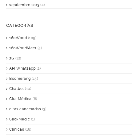
septiembre 2013
(4)
CATEGORÍAS
160World
(109)
160WorldMeet
(5)
3G
(12)
API Whatsapp
(2)
Boomerang
(15)
Chatbot
(10)
Cita Médica
(8)
citas canceladas
(3)
ClickMedic
(1)
Clínicas
(18)