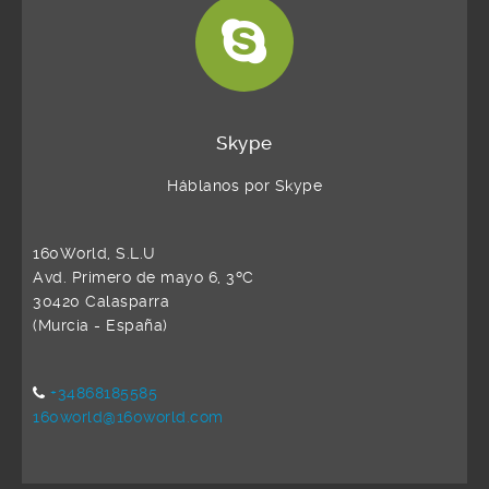
Skype
Háblanos por Skype
160World, S.L.U
Avd. Primero de mayo 6, 3ºC
30420 Calasparra
(Murcia - España)
+34868185585
160world@160world.com