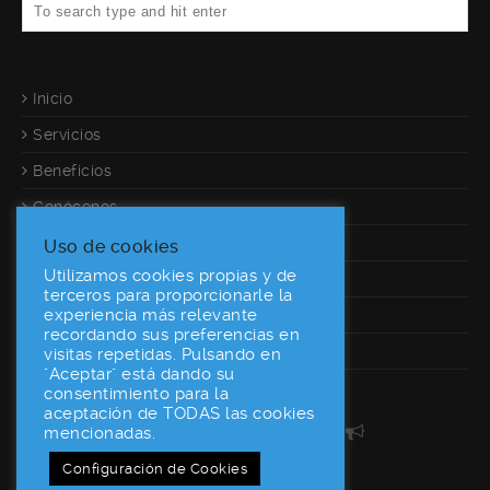
Inicio
Servicios
Beneficios
Conócenos
Referencias
Uso de cookies
Utilizamos cookies propias y de
Calculadora
terceros para proporcionarle la
experiencia más relevante
Contacto
recordando sus preferencias en
Desarrolladores
visitas repetidas. Pulsando en
"Aceptar" está dando su
consentimiento para la
aceptación de TODAS las cookies
160World En Las Redes
mencionadas.
Configuración de Cookies