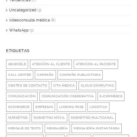
Tendencias
(7)
Uncategorized
(3)
videoconsulta médica
(6)
WhatsApp
(3)
ETIQUETAS
160WORLD
ATENCIÓN AL CLIENTE
ATENCIÓN AL PACIENTE
CALL CENTER
CAMPAÑA
CAMPAÑA PUBLICITARIA
CENTRO DE CONTACTO
CITA MÉDICA
CLOUD COMPUTING
COMUNICACIÓN
COMUNICACIÓN CORPORATIVA
E-COMMERCE
ECOMMERCE
EMPRESAS
LANDING PAGE
LOGÍSTICA
MARKETING
MARKETING MOVIL
MARKETING MULTICANAL
MENSAJE DE TEXTO
MENSAJERÍA
MENSAJERÍA INSTANTÁNEA