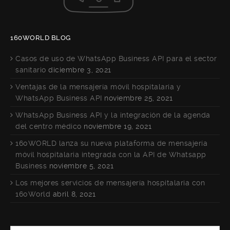
160WORLD BLOG
Casos de uso de WhatsApp Business API para el sector
sanitario
diciembre 3, 2021
Ventajas de la mensajería móvil hospitalaria y
WhatsApp Business API
noviembre 25, 2021
WhatsApp Business API y la integración de la agenda
del centro médico
noviembre 19, 2021
160WORLD lanza su nueva plataforma de mensajería
móvil hospitalaria integrada con la API de Whatsapp
Business
noviembre 5, 2021
Los mejores servicios de mensajería hospitalaria con
160World
abril 8, 2021