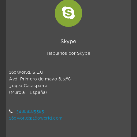
Skype
Háblanos por Skype
160World, S.L.U
Avd. Primero de mayo 6, 3ºC
30420 Calasparra
(Murcia - España)
+34868185585
160world@160world.com