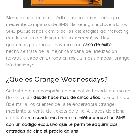
Siempre hablamos del éxito que podemos conseguir
mediante campañas de SMS Marketing o incluyendo los
SMS publicitarios dentro de las estrategias de marketing
multicanal (u omnicanal) de las compañías. Hoy
queremos pararnos a mostraros un
caso de éxito
, de
hecho se trata de la mejor campaña de fidelización
llevada a cabo en Europa en los últimos tiempos, Orange
Wednesdays.
¿Qué es Orange Wednesdays?
Se trata de una campaña comunicativa llevada a cabo en
Reino Unido
desde hace más de cinco años
, con el fin de
fidelizar a los clientes de la teleoperadora Orange
mediante la venta de tickets de cine. A través de dicha
campaña
el usuario recibe en su teléfono móvil un SMS
con un código exclusivo que le permite adquirir dos
entradas de cine al precio de una
.