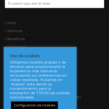
Inicio
Servicios
Beneficios
Conócenos
Referencias
Uso de cookies
Utilizamos cookies propias y de
Calculadora
terceros para proporcionarle la
experiencia más relevante
Contacto
recordando sus preferencias en
Desarrolladores
visitas repetidas. Pulsando en
"Aceptar" está dando su
consentimiento para la
aceptación de TODAS las cookies
160World En Las Redes
mencionadas.
Configuración de Cookies