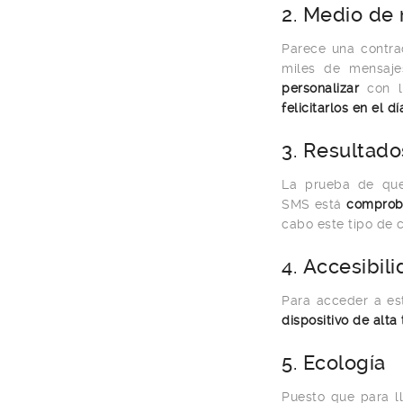
2. Medio de
Parece una contra
miles de mensaje
personalizar
con lo
felicitarlos en el 
3. Resultad
La prueba de qu
SMS está
compro
cabo este tipo de 
4. Accesibil
Para acceder a est
dispositivo de alta
5. Ecología
Puesto que para l