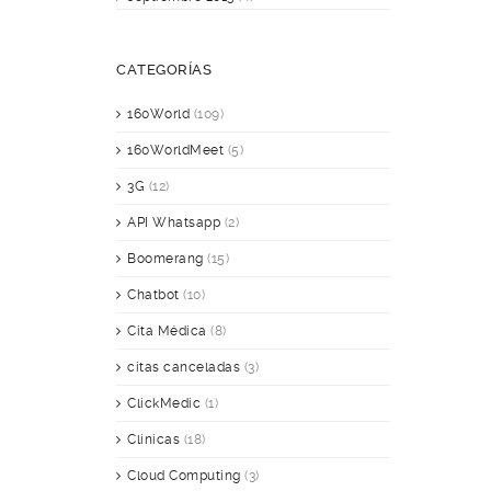
CATEGORÍAS
160World
(109)
160WorldMeet
(5)
3G
(12)
API Whatsapp
(2)
Boomerang
(15)
Chatbot
(10)
Cita Médica
(8)
citas canceladas
(3)
ClickMedic
(1)
Clínicas
(18)
Cloud Computing
(3)