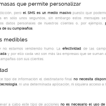
 masas que permite personalizar
dicción, pero
el SMS es un medio masivo
puesto que podemo
s en sólo unos segundos, sin embargo estos mensajes s
s datos personales de nuestros clientes o, por ejemplo,
día de su cumpleaños
.
os medibles
e no estamos vendiendo humo. La
efectividad
de las campa
bada
y por ello cada vez son más las empresas que se suman a
campañas con sus clientes.
idad
e tipo de información el destinatario final
no necesita dispo
 tecnología
, ni una determinada aplicación, ni siquiera acceso a I
levar a cabo este tipo de acciones
no es necesario el uso de