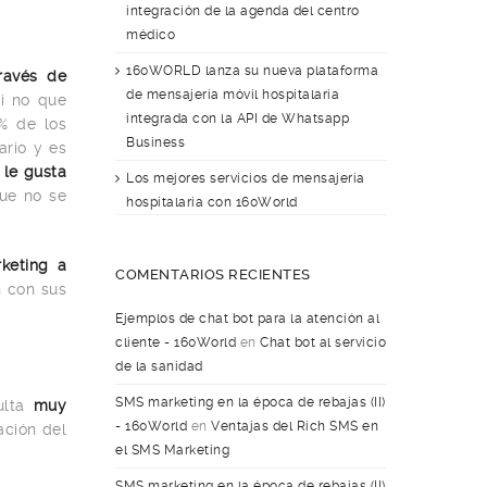
integración de la agenda del centro
médico
160WORLD lanza su nueva plataforma
ravés de
de mensajería móvil hospitalaria
i no que
integrada con la API de Whatsapp
0% de los
Business
ario y es
le gusta
Los mejores servicios de mensajería
ue no se
hospitalaria con 160World
keting a
COMENTARIOS RECIENTES
 con sus
Ejemplos de chat bot para la atención al
cliente - 160World
en
Chat bot al servicio
de la sanidad
SMS marketing en la época de rebajas (II)
ulta
muy
- 160World
en
Ventajas del Rich SMS en
ación del
el SMS Marketing
SMS marketing en la época de rebajas (II)