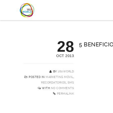
28
5 BENEFICI
OCT 2013
BY
160WORLD
POSTED IN
MARKETING MÓVIL
,
RECORDATORIOS
,
SMS
WITH
NO COMMENTS
PERMALINK