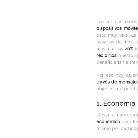
Los últimos dato
dispositivos móvil
está muy vivo. La 
usuarios de móvil 
más, casi un
20%
in
recibirlos
puesto qu
beneficiarían a tra
Por eso hoy quie
través de mensaje
objetivos corporati
1. Economía
Llevar a cabo ca
económico
para las
mismo por parte de