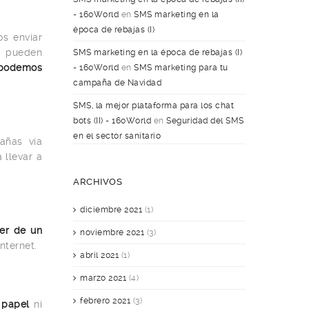
- 160World
en
SMS marketing en la
época de rebajas (I)
s enviar
e pueden
SMS marketing en la época de rebajas (I)
podemos
- 160World
en
SMS marketing para tu
campaña de Navidad
SMS, la mejor plataforma para los chat
bots (II) - 160World
en
Seguridad del SMS
en el sector sanitario
ñas vía
 llevar a
ARCHIVOS
diciembre 2021
(1)
ner de un
noviembre 2021
(3)
nternet.
abril 2021
(1)
marzo 2021
(4)
febrero 2021
(3)
 papel
ni