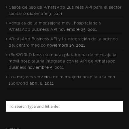
Casos de uso de WhatsApp Business API para el sector
sanitario
diciembre 3, 2021
Ventajas de la mensajería móvil hospitalaria y
WhatsApp Business API
noviembre 25, 2021
WhatsApp Business API y la integración de la agenda
del centro médico
noviembre 19, 2021
160WORLD lanza su nueva plataforma de mensajería
móvil hospitalaria integrada con la API de Whatsapp
Business
noviembre 5, 2021
Los mejores servicios de mensajería hospitalaria con
160World
abril 8, 2021