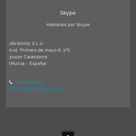
Skype
Háblanos por Skype
160World, S.L.U
Avd. Primero de mayo 6, 3ºC
30420 Calasparra
(Murcia - España)
+34868185585
160world@160world.com